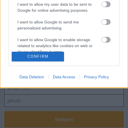
I want to allow my user data to be sent to
A gyengédség pillanatai - fotók a frontról
Google for online advertising purposes.
I want to allow Google to send me
personalized advertising.
I want to allow Google to enable storage
blog.hu
facebook
related to analytics like cookies on web or
device identifiers in apps.
CONFIRM
I want to allow Google to enable storage
Szólj hozzá!
related to functionality of the website or app.
A hozzászóláshoz be kell lépned!
Data Deletion
Data Access
Privacy Policy
I want to allow Google to enable storage
related to personalization.
I want to allow Google to enable storage
related to security, including authentication
functionality and fraud prevention, and other
user protection.