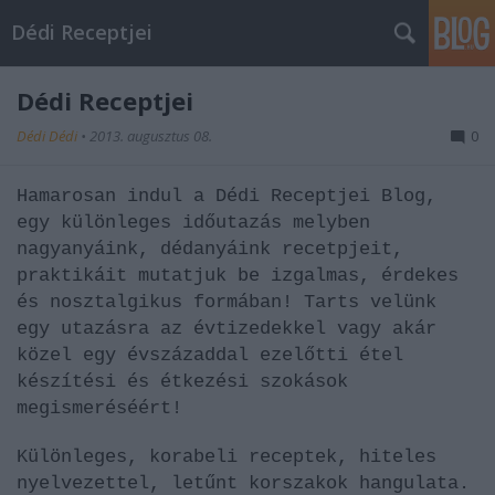
Dédi Receptjei
Dédi Receptjei
Dédi Dédi
•
2013. augusztus 08.
0
Hamarosan indul a Dédi Receptjei Blog,
egy különleges időutazás melyben
nagyanyáink, dédanyáink recetpjeit,
praktikáit mutatjuk be izgalmas, érdekes
és nosztalgikus formában! Tarts velünk
egy utazásra az évtizedekkel vagy akár
közel egy évszázaddal ezelőtti étel
készítési és étkezési szokások
megismeréséért!
Különleges, korabeli receptek, hiteles
nyelvezettel, letűnt korszakok hangulata.