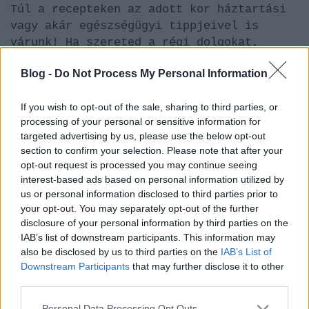
Túl a recepteken az adott kor háztartási
vagy akár egészségügyi tippjeivel is
várunk! Ha szereted a régi dolgokat,
recepteket, a régi idők hangulatát akkor
Blog -
Do Not Process My Personal Information
nézz vissza hozzánk időről időre. Az
OnlinePszichológia.hu új projektje
If you wish to opt-out of the sale, sharing to third parties, or
mindenkinek aki imád főzni és
processing of your personal or sensitive information for
szeretettel, nosztalgiával gondol a közél
targeted advertising by us, please use the below opt-out
és régmúltra.
section to confirm your selection. Please note that after your
opt-out request is processed you may continue seeing
interest-based ads based on personal information utilized by
us or personal information disclosed to third parties prior to
your opt-out. You may separately opt-out of the further
Címkék:
receptek
nosztalgia
régi idők
praktikák
dédi
disclosure of your personal information by third parties on the
receptjei
háztartási trükkök
IAB’s list of downstream participants. This information may
also be disclosed by us to third parties on the
IAB’s List of
Downstream Participants
that may further disclose it to other
third parties.
Ajánlott bejegyzések:
Please note that this website/app uses one or more Google
Personal Data Processing Opt Outs