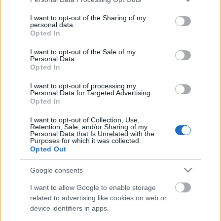
services and may gather and store information including but
not limited to your visit or usage behaviour. You may click to
I want to opt-out of the Sharing of my
personal data.
Szex, kábítószer és Gloria Gaynor. A
grant or deny consent to Google and its third-party tags to
Opted In
Studio 54
use your data for below specified purposes in below Google
consent section.
I want to opt-out of the Sale of my
Personal Data.
Opted In
Scold kantár - a maszk, amit nők
I want to opt-out of processing my
büntetésére használtak
Personal Data for Targeted Advertising.
Opted In
I want to opt-out of Collection, Use,
Retention, Sale, and/or Sharing of my
Personal Data that Is Unrelated with the
Észak-Korea ahogy még sohasem láttad
Purposes for which it was collected.
Opted Out
Google consents
A divat örök - Rocksztárok neglizsében
I want to allow Google to enable storage
related to advertising like cookies on web or
device identifiers in apps.