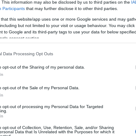
. This information may also be disclosed by us to third parties on the
IA
savan
Participants
that may further disclose it to other third parties.
süte
tojásé
 that this website/app uses one or more Google services and may gath
vagi
including but not limited to your visit or usage behaviour. You may click 
 to Google and its third-party tags to use your data for below specifi
Utol
ogle consent section.
Meas
l Data Processing Opt Outs
kiegé
széde 1989-es március 15-én
ENSZ 
(
2019
o opt-out of the Sharing of my personal data.
Kommu
In
történ
nniic
o opt-out of the Sale of my Personal Data.
ferfi
In
elnyo
17:12
to opt-out of processing my Personal Data for Targeted
Kommu
ing.
történ
In
slow
o opt-out of Collection, Use, Retention, Sale, and/or Sharing
kongr
ersonal Data that Is Unrelated with the Purposes for which it
lected.