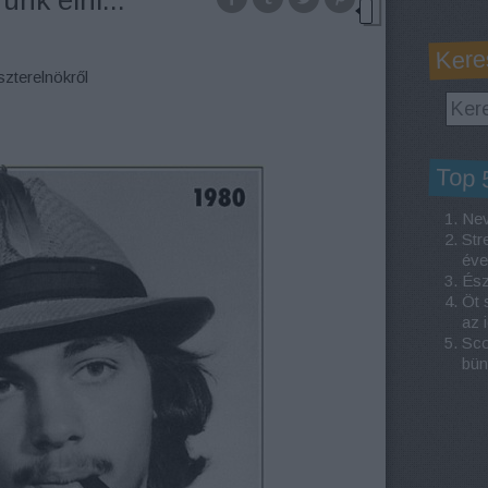
nk élni...'
Kere
szterelnökről
Top 
Nev
Str
éve
Ész
Öt 
az 
Sco
bün