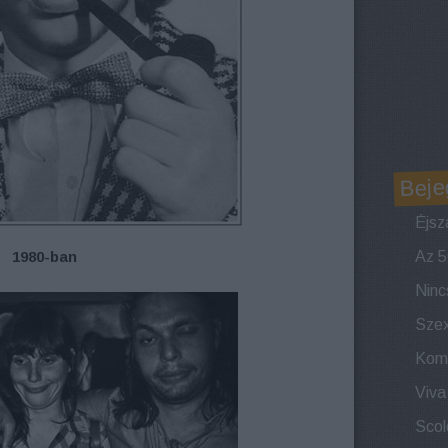
Beje
1980-ban