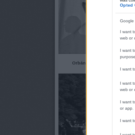
Opted 
Google 
I want t
web or d
I want t
purpose
Orbán Viktor a Fidesz szloge
I want 
I want t
web or d
I want t
or app.
I want t
I want t