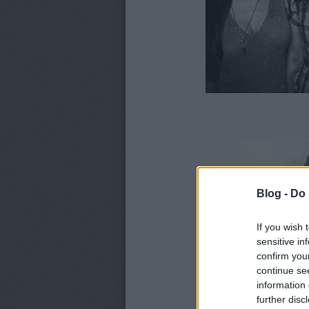
Blog -
Do 
If you wish 
sensitive in
confirm you
continue se
information 
further disc