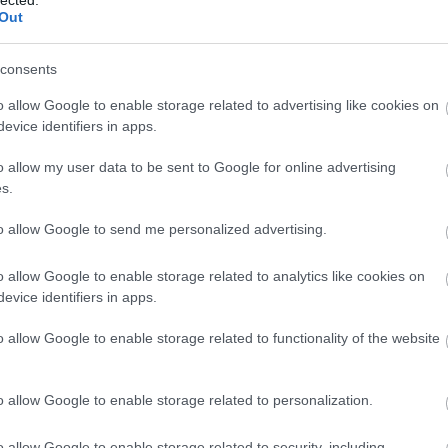
szept
Out
(
2019
Kommu
történ
consents
Tranq
o allow Google to enable storage related to advertising like cookies on
kommu
evice identifiers in apps.
megvál
(
2019
Kommu
o allow my user data to be sent to Google for online advertising
történ
s.
njével 1989. október 14-én - Fotó: nol.hu
ⲘⲁⲭѴⲁ
to allow Google to send me personalized advertising.
(
2019
Kommu
történ
o allow Google to enable storage related to analytics like cookies on
evice identifiers in apps.
Utols
o allow Google to enable storage related to functionality of the website
Onli
Nincs
o allow Google to enable storage related to personalization.
o allow Google to enable storage related to security, including