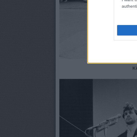
authenti
K