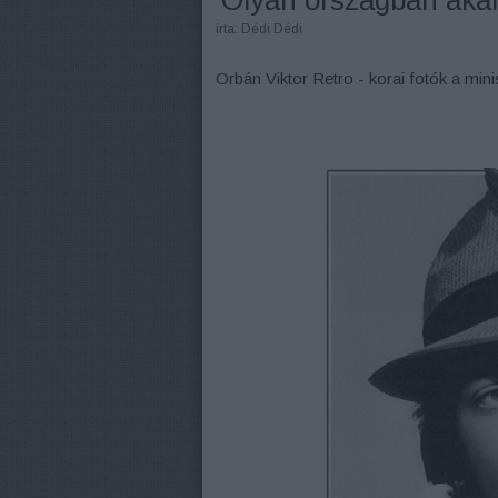
'Olyan országban akaru
írta:
Dédi Dédi
Orbán Viktor Retro - korai fotók a mini