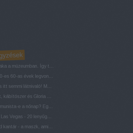
gyzések
Éjszaka a múzeumban. Így tölthetsz egy estét a Louvre üvegpiramisa alatt
Az 50-es 60-as évek legvonzóbb csillagai
Nincs itt semmi látnivaló! Megnyitja kapuit az első vagina múzeum
Szex, kábítószer és Gloria Gaynor. A Studio 54
Kommunista-e a nőnap? Egy mítosz története
Viva Las Vegas - 20 lenyűgöző fotó a 80-as évek Las Vegasáról
Scold kantár - a maszk, amit nők büntetésére használtak