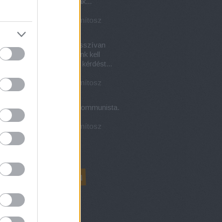
ember 3. között határoztak...
.03.08. 16:39
)
nista-e a nőnap? Egy mítosz
ete
uillius:
Klara Zetkin masszívan
nista volt. Ha már nekünk kell
aszolni a címben feltett kérdést...
.03.08. 15:15
)
nista-e a nőnap? Egy mítosz
ete
l ⲂⲓrⲥⲁⲘⲁⲛ ⲔöⲍÍró:
Igen, kommunista.
.03.08. 15:15
)
nista-e a nőnap? Egy mítosz
ete
ó 20
nePszichológia.hu
 megjeleníthető elem