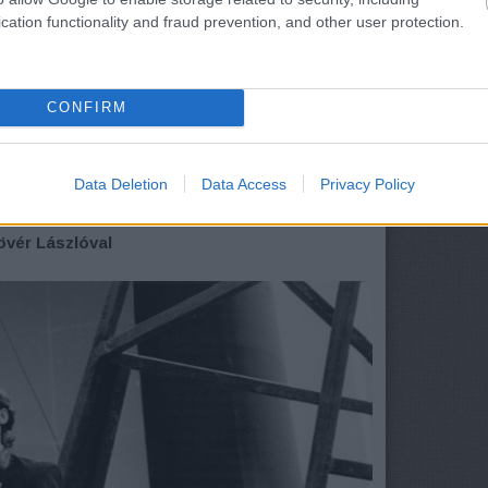
cation functionality and fraud prevention, and other user protection.
CONFIRM
Data Deletion
Data Access
Privacy Policy
övér Lászlóval