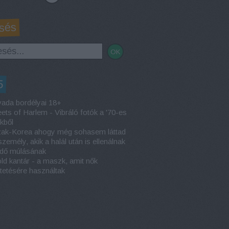
sés
5
ada bordélyai 18+
eets of Harlem - Vibráló fotók a '70-es
kből
ak-Korea ahogy még sohasem láttad
személy, akik a halál után is ellenálnak
idő múlásának
ld kantár - a maszk, amit nők
tetésére használtak