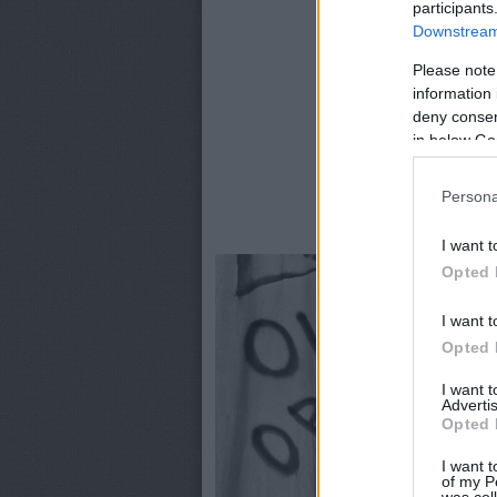
participants
Downstream 
Please note
information 
deny consent
in below Go
Persona
Orbán Vitkor be
I want t
Opted 
I want t
Opted 
I want 
Advertis
Opted 
I want t
of my P
was col