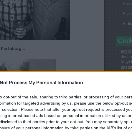
Cím
Fiatalság...
angol
dédi r
fagyi 
gaszt
haléte
halola
Not Process My Personal Information
Holl
komm
külön
to opt-out of the sale, sharing to third parties, or processing of your per
külön
formation for targeted advertising by us, please use the below opt-out s
Lond
r selection. Please note that after your opt-out request is processed y
nagya
noszt
eing interest-based ads based on personal information utilized by us or
prakti
disclosed to third parties prior to your opt-out. You may separately opt-
recep
losure of your personal information by third parties on the IAB’s list of
reklá