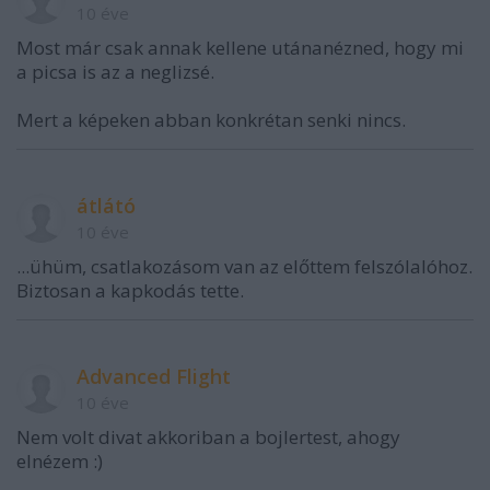
10 éve
Most már csak annak kellene utánanézned, hogy mi
a picsa is az a neglizsé.
Mert a képeken abban konkrétan senki nincs.
átlátó
10 éve
...ühüm, csatlakozásom van az előttem felszólalóhoz.
Biztosan a kapkodás tette.
Advanced Flight
10 éve
Nem volt divat akkoriban a bojlertest, ahogy
elnézem :)