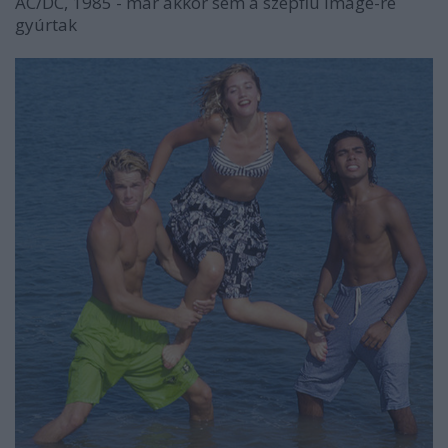
AC/DC, 1985 - már akkor sem a szépfiú image-re
gyúrtak