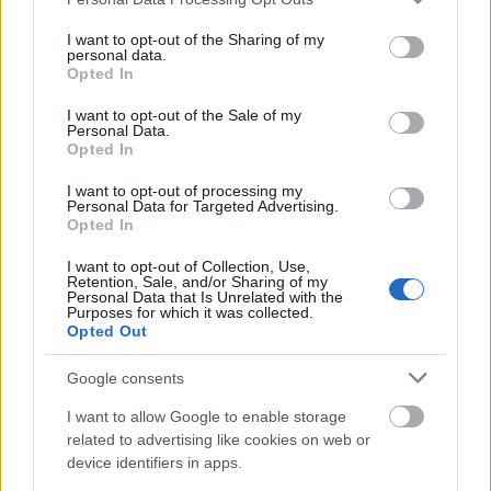
services and may gather and store information including but
not limited to your visit or usage behaviour. You may click to
I want to opt-out of the Sharing of my
personal data.
grant or deny consent to Google and its third-party tags to
Opted In
use your data for below specified purposes in below Google
consent section.
I want to opt-out of the Sale of my
Personal Data.
Opted In
I want to opt-out of processing my
Personal Data for Targeted Advertising.
Opted In
I want to opt-out of Collection, Use,
Retention, Sale, and/or Sharing of my
Personal Data that Is Unrelated with the
Purposes for which it was collected.
Opted Out
Well well well,
David Bowie (és Iman) ;)
Google consents
I want to allow Google to enable storage
related to advertising like cookies on web or
device identifiers in apps.