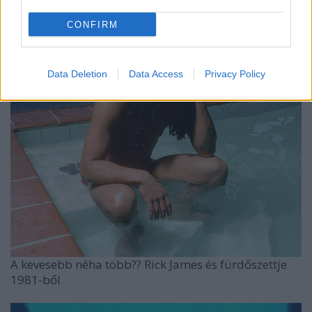
The Beach Boys, 1966
CONFIRM
Data Deletion
Data Access
Privacy Policy
A kevesebb néha több?? Rick James és fürdőszettje
1981-ből