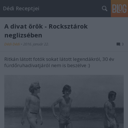
Dédi Receptjei
A divat örök - Rocksztárok
neglizsében
Dédi Dédi
•
2016. január 22.
3
Ritkán látott fotók sokat látott legendákról, 30 év
fürdőruhadivatjáról nem is beszélve :)