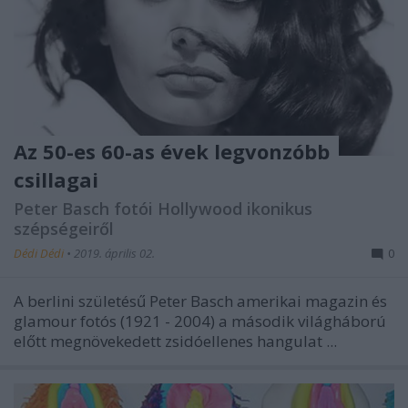
Az 50-es 60-as évek legvonzóbb
csillagai
Peter Basch fotói Hollywood ikonikus
szépségeiről
Dédi Dédi
•
2019. április 02.
0
A berlini születésű Peter Basch amerikai magazin és
glamour fotós (1921 - 2004) a második világháború
előtt megnövekedett zsidóellenes hangulat ...