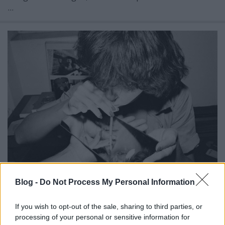
...
Blog -
Do Not Process My Personal Information
Szex, kábítószer és Gloria Gaynor. A
Studio 54
If you wish to opt-out of the sale, sharing to third parties, or
Dédi Dédi
•
2019. március 20.
0
processing of your personal or sensitive information for