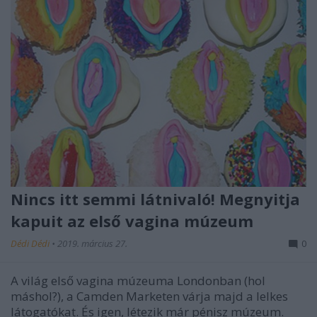
Nincs itt semmi látnivaló! Megnyitja
kapuit az első vagina múzeum
Dédi Dédi
•
2019. március 27.
0
A világ első vagina múzeuma Londonban (hol
máshol?), a Camden Marketen várja majd a lelkes
látogatókat. És igen, létezik már pénisz múzeum.