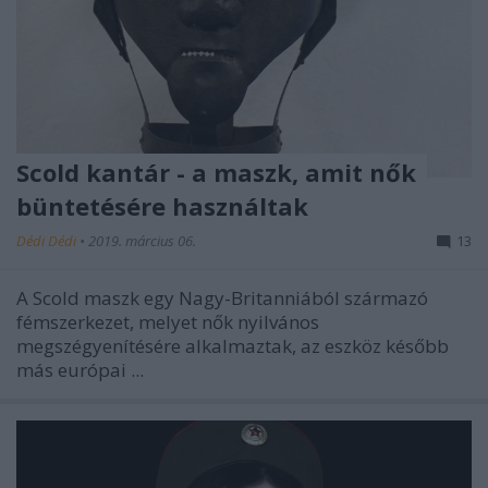
Scold kantár - a maszk, amit nők
büntetésére használtak
Dédi Dédi
•
2019. március 06.
13
A Scold maszk egy Nagy-Britanniából származó
fémszerkezet, melyet nők nyilvános
megszégyenítésére alkalmaztak, az eszköz később
más európai ...