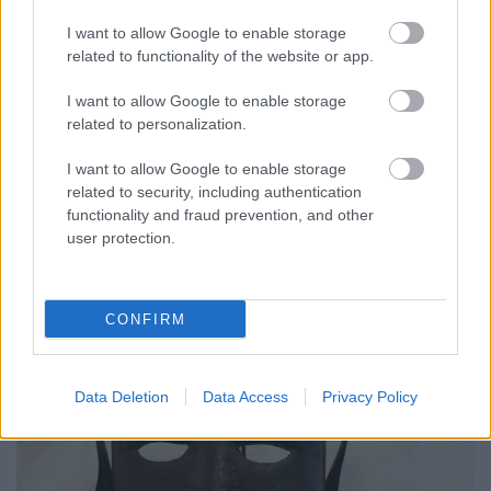
I want to allow Google to enable storage
related to functionality of the website or app.
Viva Las Vegas - 20 lenyűgöző fotó a
I want to allow Google to enable storage
80-as évek Las Vegasáról
related to personalization.
Dédi Dédi
•
2019. március 06.
0
I want to allow Google to enable storage
related to security, including authentication
A 20. század közepén a las vegasi szervezett bűnözés
functionality and fraud prevention, and other
fokozatos leáldozásával egy új fejezet nyílt a város
user protection.
történetében, új épületek, soha ...
CONFIRM
Data Deletion
Data Access
Privacy Policy