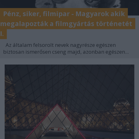
Pénz, siker, filmipar - Magyarok akik
megalapozták a filmgyártás történetét
I.
Az általam felsorolt nevek nagyrésze egészen
biztosan ismerősen cseng majd, azonban egészen...