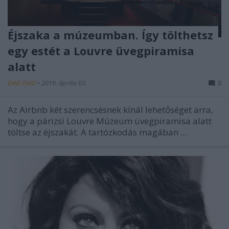
Éjszaka a múzeumban. Így tölthetsz
egy estét a Louvre üvegpiramisa
alatt
Dédi Dédi
•
2019. április 03.
0
Az Airbnb két szerencsésnek kínál lehetőséget arra,
hogy a párizsi Louvre Múzeum üvegpiramisa alatt
töltse az éjszakát. A tartózkodás magában ...