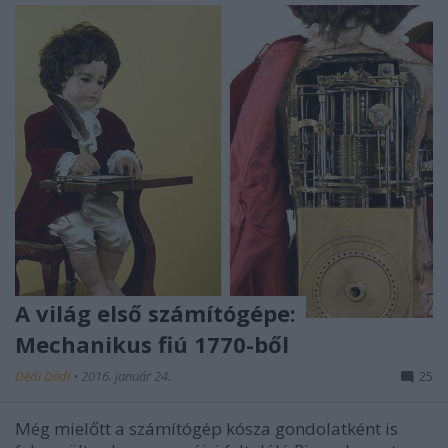
A világ első számítógépe:
Mechanikus fiú 1770-ből
Dédi Dédi
•
2016. január 24.
25
Még mielőtt a számítógép kósza gondolatként is