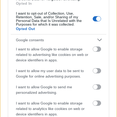
Kommunista-e a nőnap? Egy mítosz
Opted In
története
I want to opt-out of Collection, Use,
Retention, Sale, and/or Sharing of my
Dédi Dédi
•
2019. március 08.
5
Personal Data that Is Unrelated with the
Purposes for which it was collected.
Opted Out
Bár a nőnap erősebb hagyományokkal rendelkezik
Európában mint az Egyesült Államokban,
Google consents
képzeletbeli gyökerei talán mégis az óceánon túlra ...
I want to allow Google to enable storage
related to advertising like cookies on web or
device identifiers in apps.
I want to allow my user data to be sent to
Google for online advertising purposes.
I want to allow Google to send me
personalized advertising.
I want to allow Google to enable storage
related to analytics like cookies on web or
device identifiers in apps.