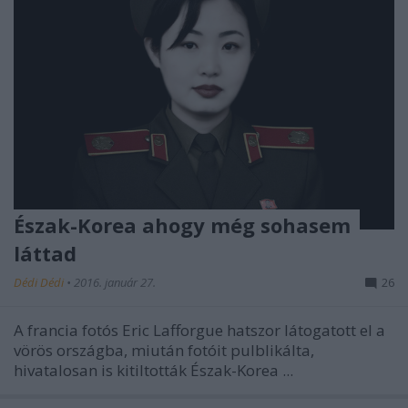
Észak-Korea ahogy még sohasem
láttad
Dédi Dédi
•
2016. január 27.
26
A francia fotós Eric Lafforgue hatszor látogatott el a
vörös országba, miután fotóit pulblikálta,
hivatalosan is kitiltották Észak-Korea ...