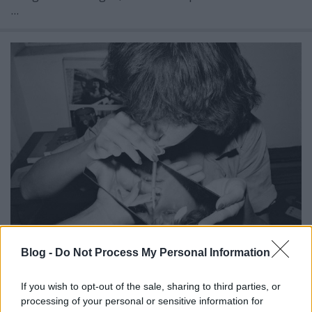
...
Blog -
Do Not Process My Personal Information
Szex, kábítószer és Gloria Gaynor. A
Studio 54
If you wish to opt-out of the sale, sharing to third parties, or
Dédi Dédi
•
2019. március 20.
0
processing of your personal or sensitive information for