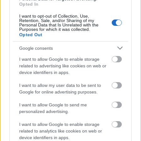
Kommunista-e a nőnap? Egy mítosz
Opted In
története
I want to opt-out of Collection, Use,
Retention, Sale, and/or Sharing of my
Dédi Dédi
•
2019. március 08.
5
Personal Data that Is Unrelated with the
Purposes for which it was collected.
Opted Out
Bár a nőnap erősebb hagyományokkal rendelkezik
Európában mint az Egyesült Államokban,
Google consents
képzeletbeli gyökerei talán mégis az óceánon túlra ...
I want to allow Google to enable storage
related to advertising like cookies on web or
device identifiers in apps.
I want to allow my user data to be sent to
Google for online advertising purposes.
I want to allow Google to send me
personalized advertising.
I want to allow Google to enable storage
related to analytics like cookies on web or
device identifiers in apps.