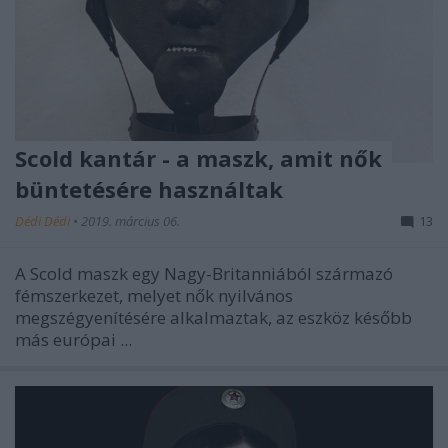
Scold kantár - a maszk, amit nők
büntetésére használtak
Dédi Dédi
•
2019. március 06.
13
A Scold maszk egy Nagy-Britanniából származó
fémszerkezet, melyet nők nyilvános
megszégyenítésére alkalmaztak, az eszköz később
más európai ...