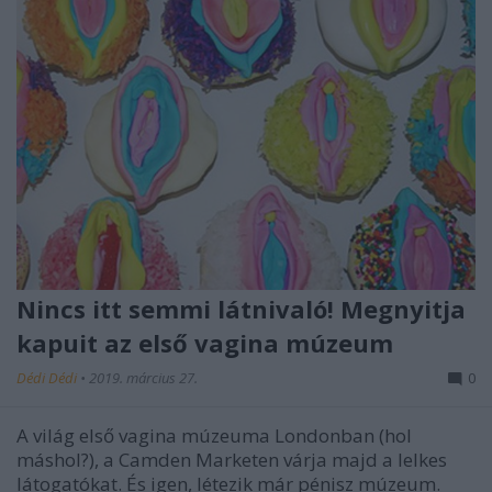
Nincs itt semmi látnivaló! Megnyitja
kapuit az első vagina múzeum
Dédi Dédi
•
2019. március 27.
0
A világ első vagina múzeuma Londonban (hol
máshol?), a Camden Marketen várja majd a lelkes
látogatókat. És igen, létezik már pénisz múzeum.