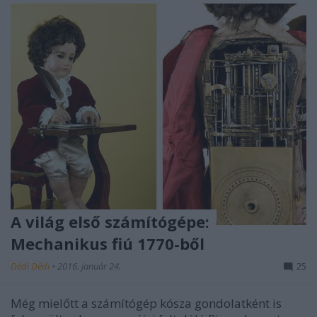
A világ első számítógépe:
Mechanikus fiú 1770-ből
Dédi Dédi
•
2016. január 24.
25
Még mielőtt a számítógép kósza gondolatként is