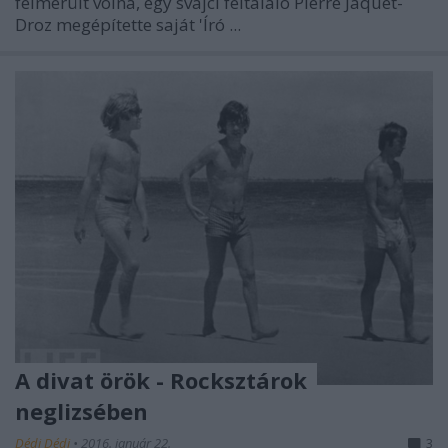
felmerült volna, egy svájci feltaláló Pierre Jaquet-
Droz megépítette saját 'Író ...
A divat örök - Rocksztárok
neglizsében
Dédi Dédi
•
2016. január 22.
3