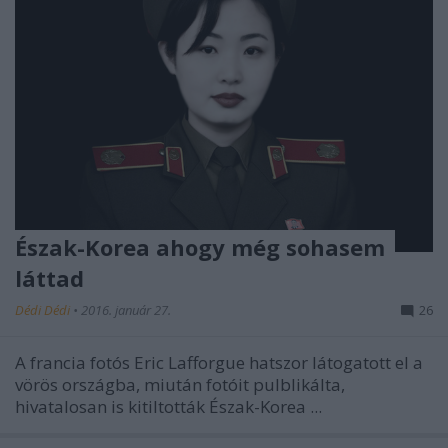
Észak-Korea ahogy még sohasem
láttad
Dédi Dédi
•
2016. január 27.
26
A francia fotós Eric Lafforgue hatszor látogatott el a
vörös országba, miután fotóit pulblikálta,
hivatalosan is kitiltották Észak-Korea ...