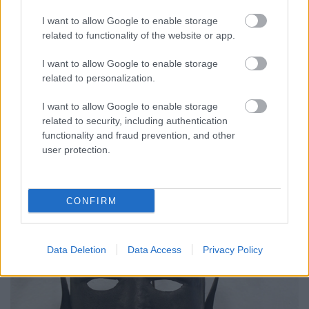
I want to allow Google to enable storage
related to functionality of the website or app.
Viva Las Vegas - 20 lenyűgöző fotó a
I want to allow Google to enable storage
80-as évek Las Vegasáról
related to personalization.
Dédi Dédi
•
2019. március 06.
0
I want to allow Google to enable storage
related to security, including authentication
A 20. század közepén a las vegasi szervezett bűnözés
functionality and fraud prevention, and other
fokozatos leáldozásával egy új fejezet nyílt a város
user protection.
történetében, új épületek, soha ...
CONFIRM
Data Deletion
Data Access
Privacy Policy