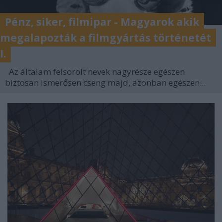
Pénz, siker, filmipar - Magyarok akik
megalapozták a filmgyártás történetét
I.
Az általam felsorolt nevek nagyrésze egészen
biztosan ismerősen cseng majd, azonban egészen...