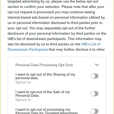
targeted advertising by us, please use the below opt-out
section to confirm your selection. Please note that after your
Az amerikai Meryl Meisler lencséjén keresztül
opt-out request is processed you may continue seeing
pillanthatunk be az epikus diszkó korszak
interest-based ads based on personal information utilized by
gátlásoktól mentes világába.
us or personal information disclosed to third parties prior to
A neves fotós szabadúszó ...
your opt-out. You may separately opt-out of the further
disclosure of your personal information by third parties on the
IAB’s list of downstream participants. This information may
also be disclosed by us to third parties on the
IAB’s List of
Downstream Participants
that may further disclose it to other
third parties.
Please note that this website/app uses one or more Google
Personal Data Processing Opt Outs
services and may gather and store information including but
not limited to your visit or usage behaviour. You may click to
I want to opt-out of the Sharing of my
personal data.
grant or deny consent to Google and its third-party tags to
Opted In
use your data for below specified purposes in below Google
consent section.
I want to opt-out of the Sale of my
Personal Data.
Opted In
I want to opt-out of processing my
Personal Data for Targeted Advertising.