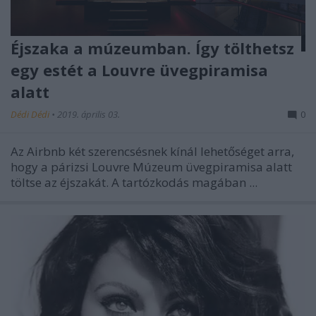
Éjszaka a múzeumban. Így tölthetsz
egy estét a Louvre üvegpiramisa
alatt
Dédi Dédi
•
2019. április 03.
0
Az Airbnb két szerencsésnek kínál lehetőséget arra,
hogy a párizsi Louvre Múzeum üvegpiramisa alatt
töltse az éjszakát. A tartózkodás magában ...