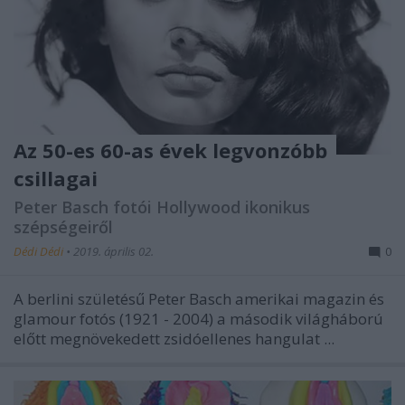
Az 50-es 60-as évek legvonzóbb
csillagai
Peter Basch fotói Hollywood ikonikus
szépségeiről
Dédi Dédi
•
2019. április 02.
0
A berlini születésű Peter Basch amerikai magazin és
glamour fotós (1921 - 2004) a második világháború
előtt megnövekedett zsidóellenes hangulat ...