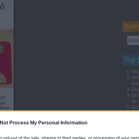
Fő
Kere
Top 
Nev
Str
éve
Ész
Öt 
KES
az 
get,
Sco
títunk
bün
t
ajban
Not Process My Personal Information
to opt-out of the sale, sharing to third parties, or processing of your per