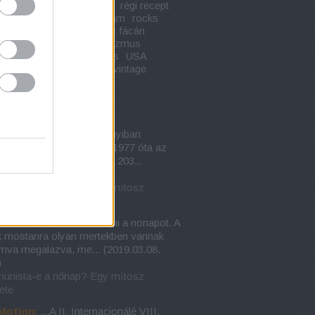
tek
régi halétel
régi idők
régi recept
m
rétes
retro
retro reklám
rocks
yítás
savanyútojás
sült fácán
mény
szendvics
szocializmus
tel
történelem
tüdőleves
USA
na múzeum
vaníliafagyi
vintage
só kommentek
urer:
@slowMotion: Annyiban
szítendő az idézet, hogy 1977 óta az
is ünnepnek ajánlja: Sőt, 203...
.03.08. 19:09
)
nista-e a nőnap? Egy mítosz
ete
ckk:
Kurvara bekene tiltani a nonapot. A
ak mostanra olyan mertekben vannak
mva megalazva, me...
(
2019.03.08.
)
nista-e a nőnap? Egy mítosz
ete
Motion:
...A II. Internacionálé VIII.