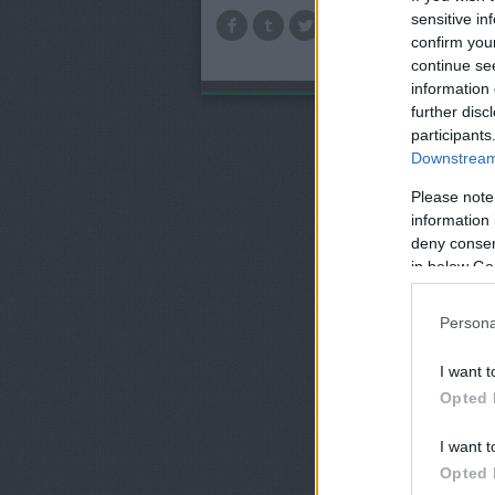
sensitive in
TOV
confirm you
continue se
information 
further disc
participants
Downstream 
Please note
information 
deny consent
in below Go
Persona
I want t
Opted 
I want t
Opted 