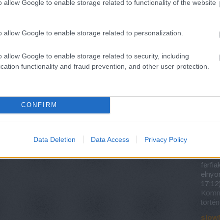
o allow Google to enable storage related to functionality of the website
recep
reklá
savan
süte
o allow Google to enable storage related to personalization.
tojásé
vagi
o allow Google to enable storage related to security, including
cation functionality and fraud prevention, and other user protection.
Utol
Meas
kiegé
CONFIRM
ENSZ 
(
2019
Kommu
Data Deletion
Data Access
Privacy Policy
történ
nniic
ferfi
elnyo
17:12
Kommu
történ
slow