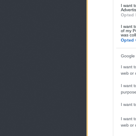
I want 
Advertis
Opted 
I want t
of my P
was col
Opted 
Google 
I want t
web or d
I want t
purpose
I want 
I want t
web or d