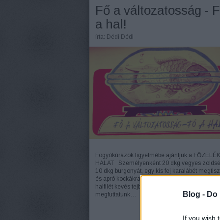
Fő a változatosság - 
a hal!
írta:
Dédi Dédi
Fogyókúrázók figyelmébe ajánljuk a FŐZELÉ
HALAT Személyenként 20 dkg vegyes zöldsé
10 dkg burgonyát, egy kis fej karalábét megtisz
és apró kockákra vágunk. Egy szelet mélyhűtöt
halfilét kevés tejben kiáztatunk. Egy kanálka v
Blog -
Do 
megfuttatunk…
If you wish 