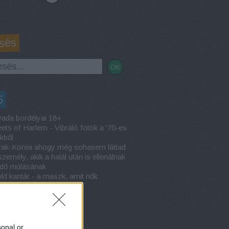
sés
5
ada bordélyai 18+
eets of Harlem - Vibráló fotók a '70-es
kből
ak-Korea ahogy még sohasem láttad
személy, akik a halál után is ellenálnak
idő múlásának
ld kantár - a maszk, amit nők
tetésére használtak
sonal or