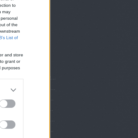
ection to
ou may
 personal
out of the
 downstream
B’s List of
er and store
to grant or
gyzések
ed purposes
Éjszaka a múzeumban. Így tölthetsz egy estét a Louvre üvegpiramisa alatt
Az 50-es 60-as évek legvonzóbb csillagai
Nincs itt semmi látnivaló! Megnyitja kapuit az első vagina múzeum
Szex, kábítószer és Gloria Gaynor. A Studio 54
Kommunista-e a nőnap? Egy mítosz története
Viva Las Vegas - 20 lenyűgöző fotó a 80-as évek Las Vegasáról