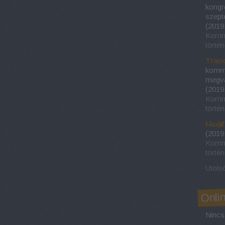
kongr
szept
(
2019
Kommu
történ
Tranq
kommu
megvál
(
2019
Kommu
történ
ⲘⲁⲭѴⲁ
(
2019
Kommu
történ
Utols
Onli
Nincs