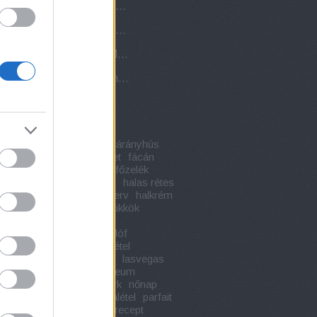
Scold kantár - a maszk, amit nők büntetésére használtak
Észak-Korea ahogy még sohasem láttad
A világ első számítógépe: Mechanikus fiú 1770-ből
A divat örök - Rocksztárok neglizsében
kék
 ökörfarkleves
bárány
bárányhús
eceptjei
divat
dubai
ecet
fácán
házilag
fagylaltok
fotó
főzelék
ro
gyümölcsfagyi otthon
halas rétes
l
halétel recept
halkonzerv
halkrém
j
házifagyi
háztartási trükkök
ywood
kávéfagyi
kiállítás
unizmus
középkor
kuglóf
legesség
Különleges halétel
leges rcept
kult
Lartigue
lasvegas
on
Louvre
maszk
múzeum
nyáink receptjei
new york
nőnap
algia
nyári étel
orosz halétel
parfait
kák
rántott paradicsom
recept