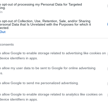
to opt-out of processing my Personal Data for Targeted
ing.
In
o opt-out of Collection, Use, Retention, Sale, and/or Sharing
ersonal Data that Is Unrelated with the Purposes for which it
lected.
Out
Cím
consents
angol
o allow Google to enable storage related to advertising like cookies on
dédi r
fagyi 
evice identifiers in apps.
gaszt
haléte
o allow my user data to be sent to Google for online advertising
halola
s.
Holl
komm
to allow Google to send me personalized advertising.
külön
külön
Lond
o allow Google to enable storage related to analytics like cookies on
nagya
evice identifiers in apps.
noszt
prakti