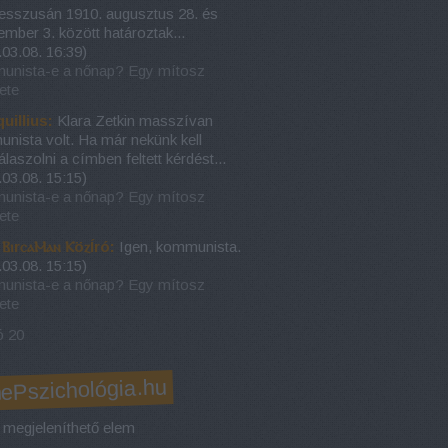
esszusán 1910. augusztus 28. és
ember 3. között határoztak...
.03.08. 16:39
)
nista-e a nőnap? Egy mítosz
ete
uillius:
Klara Zetkin masszívan
nista volt. Ha már nekünk kell
aszolni a címben feltett kérdést...
.03.08. 15:15
)
nista-e a nőnap? Egy mítosz
ete
l ⲂⲓrⲥⲁⲘⲁⲛ ⲔöⲍÍró:
Igen, kommunista.
.03.08. 15:15
)
nista-e a nőnap? Egy mítosz
ete
ó 20
nePszichológia.hu
 megjeleníthető elem